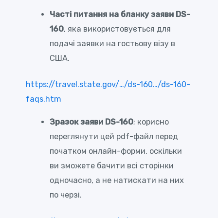
Часті питання на бланку заяви DS-
160
, яка використовується для
подачі заявки на гостьову візу в
США.
https://travel.state.gov/…/ds-160…/ds-160-
faqs.htm
Зразок заяви DS-160
; корисно
переглянути цей pdf-файл перед
початком онлайн-форми, оскільки
ви зможете бачити всі сторінки
одночасно, а не натискати на них
по черзі.