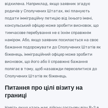
відхилена. Наприклад, якщо заявник згадує
родичів у Сполучених Штатах, які планують
подати імміграційну петицію від їхнього імені,
консульський офіцер може зробити висновок, що
тимчасове перебування не є їхнім справжнім
наміром. Або, якщо заявник посилається на своє
бажання подорожувати до Сполучених Штатів як
біженець, імміграційний офіцер може зробити
висновок, що його або її справжнє бажання
полягає в тому, щоб назавжди переселитися до
Сполучених Штатів як біженець.
Питання про цілі візиту на
границі
Навіть якщо хтось має дійсну гостьову візу B-2 в