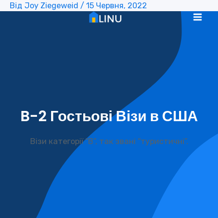
Від
Joy Ziegeweid
/
15 Червня, 2022
Перейти
до
Mai
вмісту
Me
B-2 Гостьові Візи в США
Візи категорії “В”, так звані “туристичні”.