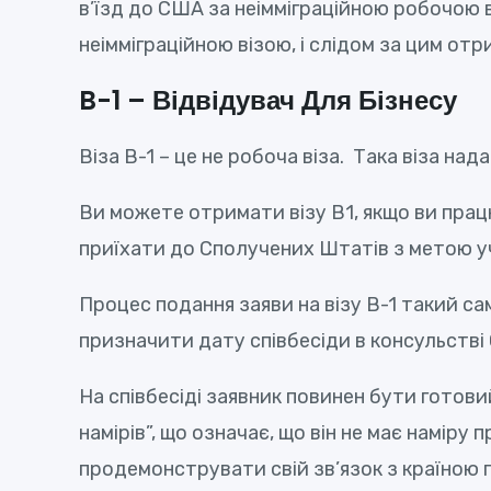
в’їзд до США за неімміграційною робочою 
неімміграційною візою, і слідом за цим о
B-1 – Відвідувач Для Бізнесу
Віза В-1 – це не робоча віза. Така віза на
Ви можете отримати візу B1, якщо ви працю
приїхати до Сполучених Штатів з метою уча
Процес подання заяви на візу B-1 такий сам
призначити дату співбесіди в консульстві
На співбесіді заявник повинен бути готови
намірів”, що означає, що він не має намір
продемонструвати свій зв’язок з країною 