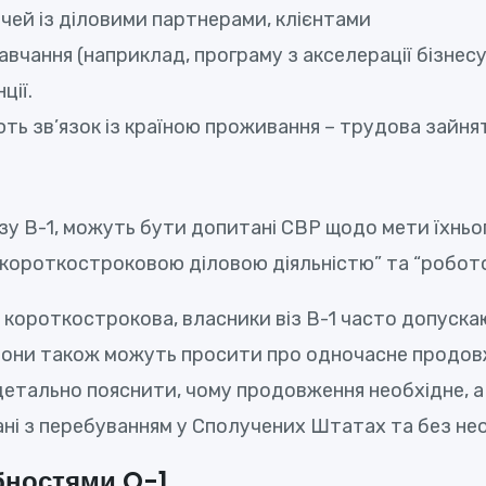
чей із діловими партнерами, клієнтами
вчання (наприклад, програму з акселерації бізнесу
ції.
ь зв’язок із країною проживання – трудова зайнятіс
зу В-1, можуть бути допитані CBP щодо мети їхньог
“короткостроковою діловою діяльністю” та “робот
о короткострокова, власники віз В-1 часто допускаю
sure. Вони також можуть просити про одночасне про
і детально пояснити, чому продовження необхідне,
ні з перебуванням у Сполучених Штатах та без не
бностями O-1