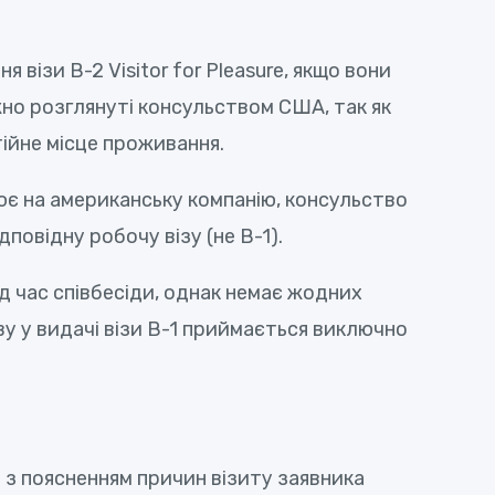
 візи В-2 Visitor for Pleasure, якщо вони
жно розглянуті консульством США, так як
тійне місце проживання.
ює на американську компанію, консульство
повідну робочу візу (не B-1).
д час співбесіди, однак немає жодних
ву у видачі візи В-1 приймається виключно
 з поясненням причин візиту заявника