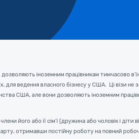
, які дозволяють іноземним працівникам тимчасово 
х, для ведення власного бізнесу у США. Ці візи не
янства США, але вони дозволяють іноземним працівн
лени його або її сім’ї (дружина або чоловік і діти
-карту, отримавши постійну роботу на повний роб