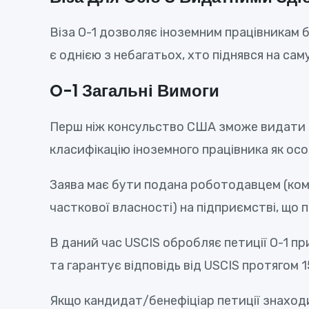
Віза О-1 дозволяє іноземним працівникам бу
є однією з небагатьох, хто піднявся на са
O-1 Загальні Вимоги
Перш ніж консульство США зможе видати ві
класифікацію іноземного працівника як особ
Заява має бути подана роботодавцем (ком
часткової власності) на підприємстві, що п
В даний час USCIS обробляє петиції О-1 п
та гарантує відповідь від USCIS протягом 1
Якщо кандидат/бенефіціар петиції знаходи