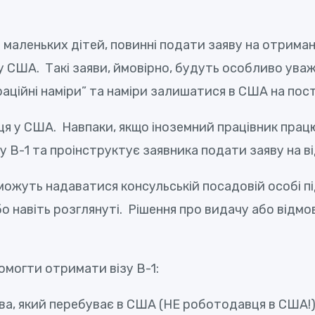
 маленьких дітей, повинні подати заяву на отримання
у США. Такі заяви, ймовірно, будуть особливо ува
іграційні наміри” та наміри залишатися в США на пос
ця у США. Навпаки, якщо іноземний працівник прац
 B-1 та проінструктує заявника подати заяву на від
можуть надаватися консульській посадовій особі пі
бо навіть розглянуті. Рішення про видачу або відмо
омогти отримати візу В-1:
ва, який перебуває в США (НЕ роботодавця в США!)