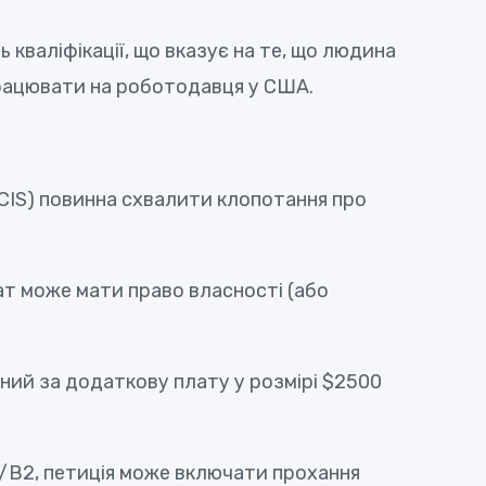
ь кваліфікації, що вказує на те, що людина
 працювати на роботодавця у США.
SCIS) повинна схвалити клопотання про
т може мати право власності (або
пний за додаткову плату у розмірі $2500
1/B2, петиція може включати прохання