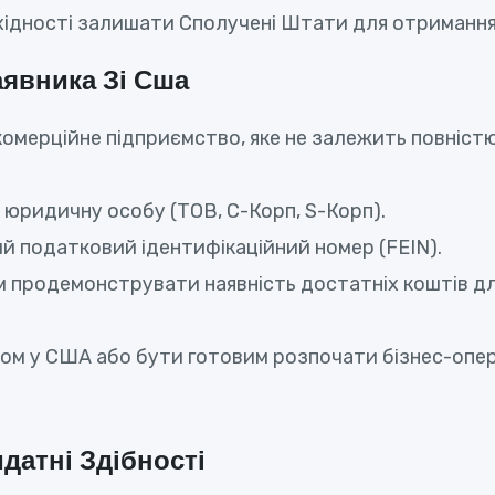
хідності залишати Сполучені Штати для отримання 
явника Зі Сша
омерційне підприємство, яке не залежить повністю
юридичну особу (ТОВ, С-Корп, S-Корп).
 податковий ідентифікаційний номер (FEIN).
продемонструвати наявність достатніх коштів дл
м у США або бути готовим розпочати бізнес-операці
атні Здібності