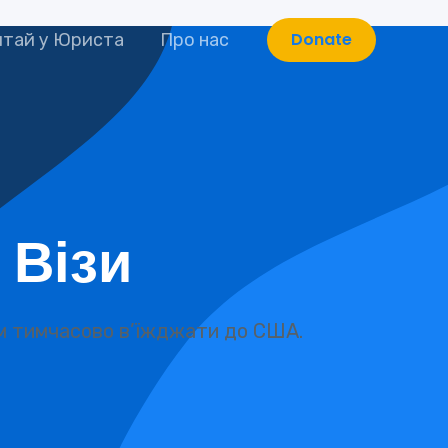
Donate
итай у Юриста
Про нас
 Візи
кам тимчасово в’їжджати до США.