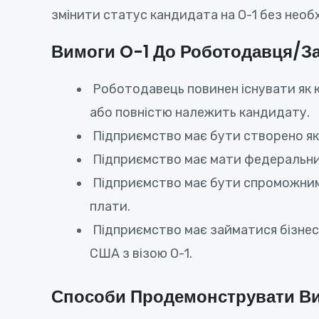
змінити статус кандидата на O-1 без необ
Вимоги O-1 До Роботодавця/За
Роботодавець повинен існувати як к
або повністю належить кандидату.
Підприємство має бути створено як 
Підприємство має мати федеральний
Підприємство має бути спроможним 
плати.
Підприємство має займатися бізнесо
США з візою О-1.
Способи Продемонструвати Вид