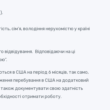
).
ть, сім’я, володіння нерухомістю у країні
о відвідування. Відповідаючи на ці
ою”.
ться в США на період 6 місяців, так само,
довження перебування в США на додатковий
 а також документувати свою здатність
обхідності отримати роботу.