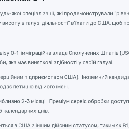
дь-якої спеціалізації, які продемонстрували “рівен
му висоту в галузі діяльності” в’їхати до США, щоб
зу O-1, імміграційна влада Сполучених Штатів (U
и, яка має виняткові здібності у своїй галузі.
ерційним підприємством США). Іноземний кандида
одає петицію від його імені.
риблизно 2-3 місяці. Преміум сервіс обробки досту
5 календарних днів.
ться в США з іншим дійсним статусом, таким як B