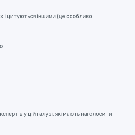
ах і цитуються іншими (це особливо
що
спертів у цій галузі, які мають наголосити