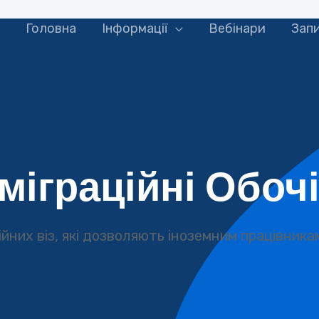
Головна
Iнформації
Вебінари
Зап
міграційні Обочі
ційних віз, які дозволяють іноземним працівни