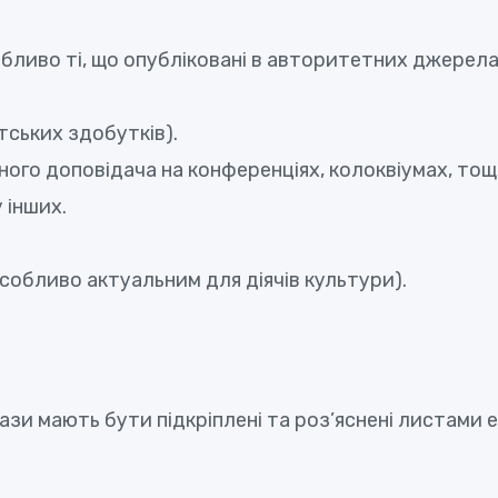
обливо ті, що опубліковані в авторитетних джерел
тських здобутків).
ного доповідача на конференціях, колоквіумах, то
 інших.
собливо актуальним для діячів культури).
и мають бути підкріплені та роз’яснені листами ек