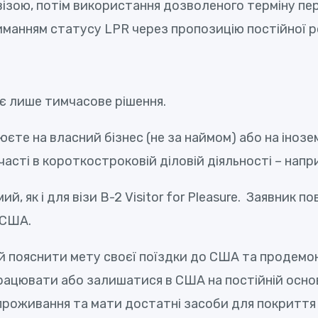
візою, потім використання дозволеного терміну пе
триманням статусу LPR через пропозицію постійної 
дає лише тимчасове рішення.
єте на власний бізнес (не за наймом) або на інозе
сті в короткостроковій діловій діяльності – напри
ий, як і для візи B-2 Visitor for Pleasure. Заявник
 США.
й пояснити мету своєї поїздки до США та продемонс
у працювати або залишатися в США на постійній осн
проживання та мати достатні засоби для покриття 