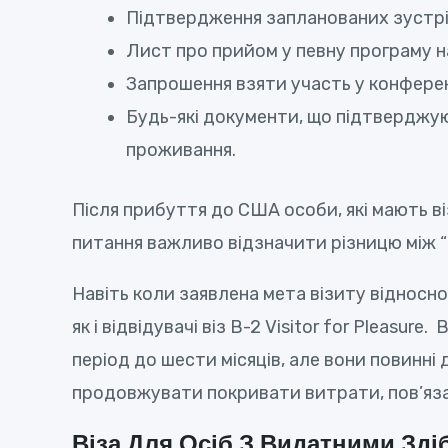
Підтвердження запланованих зустрі
Лист про прийом у певну програму на
Запрошення взяти участь у конферен
Будь-які документи, що підтверджуют
проживання.
Після прибуття до США особи, які мають ві
питання важливо відзначити різницю між 
Навіть коли заявлена ​​мета візиту відносн
як і відвідувачі віз В-2 Visitor for Plea
період до шести місяців, але вони повинн
продовжувати покривати витрати, пов’яза
Віза Для Осіб З Видатними Зді