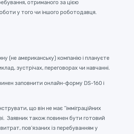
ребування, отриманого за цією
роботи у того чи іншого роботодавця.
мну (не американську) компанію і плануєте
клад, зустрічах, переговорах чи навчанні.
 повинен заповнити онлайн-форму DS-160 і
трувати, що він не має “імміграційних
ові. Заявник також повинен бути готовий
витрат, пов’язаних із перебуванням у