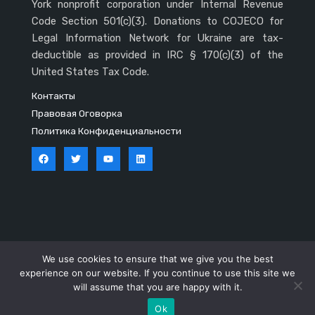
York nonprofit corporation under Internal Revenue
Code Section 501(c)(3). Donations to COJECO for
Legal Information Network for Ukraine are tax-
deductible as provided in IRC § 170(c)(3) of the
United States Tax Code.
Контакты
Правовая Оговорка
Политика Конфиденциальности
Copyright © 2026 LINU
We use cookies to ensure that we give you the best
experience on our website. If you continue to use this site we
Powered by LINU volunteers
will assume that you are happy with it.
Ok