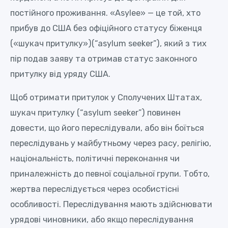
постійного проживання. «Asylee» — це той, хто
прибув до США без офіційного статусу біженця
(«шукач притулку»)(“asylum seeker”), який з тих
пір подав заяву та отримав статус законного
притулку від уряду США.
Щоб отримати притулок у Сполучених Штатах,
шукач притулку (“asylum seeker”) повинен
довести, що його переслідували, або він боїться
переслідувань у майбутньому через расу, релігію,
національність, політичні переконання чи
приналежність до певної соціальної групи. Тобто,
жертва переслідується через особистісні
особливості. Переслідування мають здійснювати
урядові чиновники, або якщо переслідування