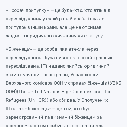
«Прохач притулку» — це будь-хто, хто втік від
переслідування у своїй рідній країні і шукає
притулок в іншій країні, але ще не отримав
жодного юридичного визнання чи статусу.
«Біженець» — це особа, яка втекла через
переслідування i була визнана в новій країні як
переслідувана, i їй надано якийсь юридичний
захист урядом нової країни, Управлінням
Верховного комісара ООН у справах біженців (УВКБ
ООН)(the United Nations High Commissioner for
Refugees (UNHCR)) або обидва. У Сполучених
Штатах «біженець» — це той, хто був
зареєстрований та визнаний біженцем за
кордоном, а потім прибув до цієї країни для