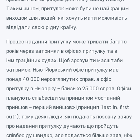
Таким чином, притулок може бути не найкращим
виходом для людей, які хочуть мати можливість
відвідати свою рідну країну.
Процес надання притулку може тривати багато
років через затримки в офісах притулку та в
імміграційних судах. Щоб зрозуміти масштаби
затримок, Нью-Йоркський офіс притулку має
понад 40 000 нерозглянутих справ, а офіс
притулку в Ньюaрку – близько 25 000 справ. Офіси
планують співбесіди за принципом «останній
прийшов – перший вийшов» (принцип “last in, first
out”), тому деякі люди, які подають позовну заяву
про надання притулку думають що пройдуть
співбесіду швидко, але подається більше заяв, ніж