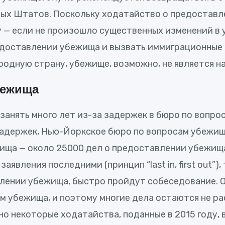
ных Штатов. Поскольку ходатайство о предоставл
 — если не произошло существенных изменений в 
доставлении убежища и вызвать иммиграционные 
родную страну, убежище, возможно, не является 
бежища
анять много лет из-за задержек в бюро по вопро
задержек, Нью-Йоркское бюро по вопросам убежи
жища — около 25000 дел о предоставлении убежищ
аявления последними (принцип “last in, first out”
лении убежища, быстро пройдут собеседование. О
 убежища, и поэтому многие дела остаются не р
но некоторые ходатайства, поданные в 2015 году,