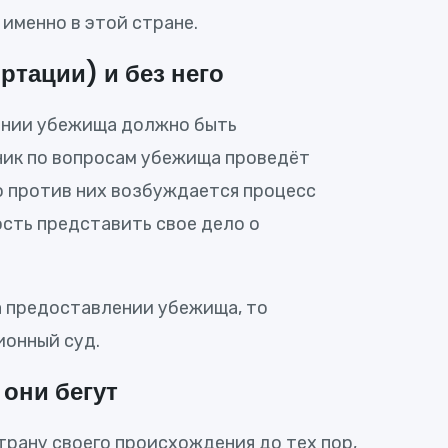
именно в этой стране.
тации) и без него
лении убежища должно быть
ник по вопросам убежища проведёт
о против них возбуждается процесс
ость представить свое дело о
на предоставлении убежища, то
ионный суд.
 они бегут
трану своего происхождения до тех пор,