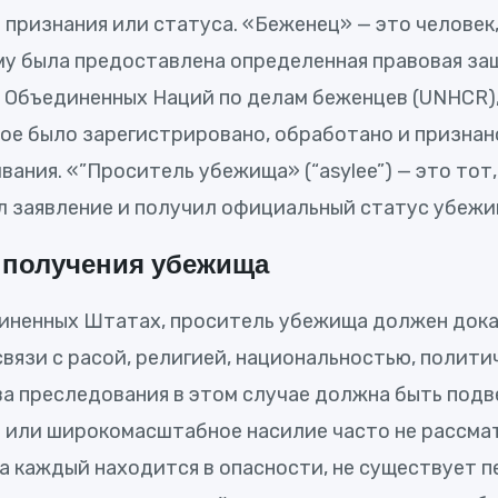
признания или статуса. «Беженец» — это человек,
у была предоставлена определенная правовая за
Объединенных Наций по делам беженцев (UNHCR), 
е было зарегистрировано, обработано и признано
ания. «”Проситель убежища» (“asylee”) — это тот
дал заявление и получил официальный статус убеж
 получения убежища
диненных Штатах, проситель убежища должен дока
связи с расой, религией, национальностью, поли
ва преследования в этом случае должна быть под
а или широкомасштабное насилие часто не рассма
а каждый находится в опасности, не существует 