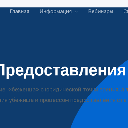
Главная
Информация
Вебинары
С
Предоставления
е «беженца» с юридической точки зрения, а 
ия убежища и процессом предоставления ста