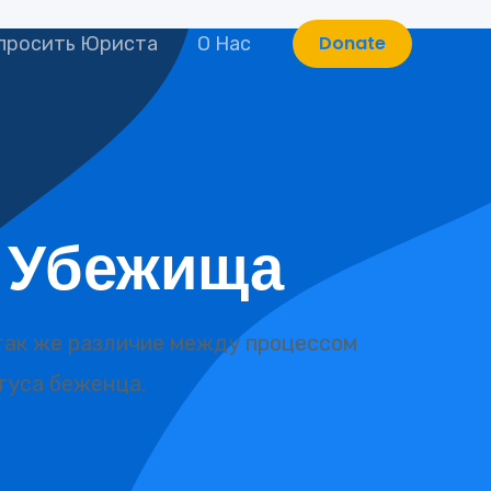
Donate
просить Юриста
О Нас
 Убежища
так же различие между процессом
туса беженца.