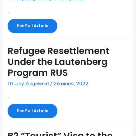
…
Sponsorship
See Full Article
Matching
For
Uniting
For
Ukraine
RUS
Refugee Resettlement
Under the Lautenberg
Program RUS
От
Joy Ziegeweid
/
26 июня, 2022
…
Refugee
See Full Article
Resettlement
Under
The
Lautenberg
Program
RUS
B2 “Tourist” Visa to the