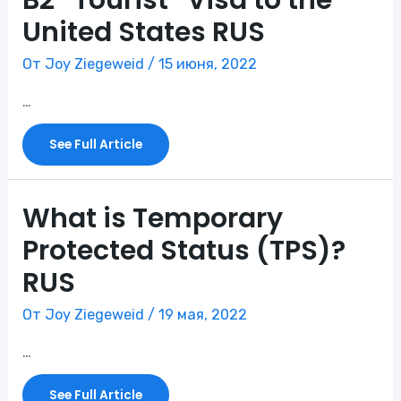
United States RUS
От
Joy Ziegeweid
/
15 июня, 2022
…
B2
See Full Article
“Tourist”
Visa
To
The
United
States
What is Temporary
RUS
Protected Status (TPS)?
RUS
От
Joy Ziegeweid
/
19 мая, 2022
…
What
See Full Article
Is