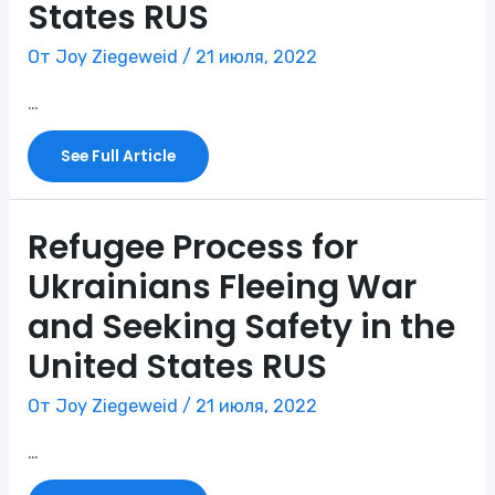
States RUS
От
Joy Ziegeweid
/
21 июля, 2022
…
Asylum
See Full Article
Basics
For
Ukrainians
In
The
United
Refugee Process for
States
RUS
Ukrainians Fleeing War
and Seeking Safety in the
United States RUS
От
Joy Ziegeweid
/
21 июля, 2022
…
Refugee