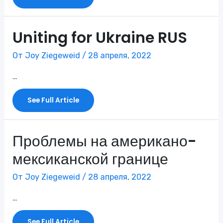
Temporary
Protected
Status
(TPS)?
RUS
Uniting for Ukraine RUS
От
Joy Ziegeweid
/
28 апреля, 2022
…
Uniting
See Full Article
For
Ukraine
RUS
Проблемы на американо-
мексиканской границе
От
Joy Ziegeweid
/
28 апреля, 2022
…
Проблемы
See Full Article