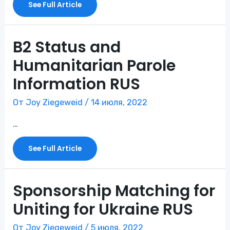
See Full Article
Process
For
Ukrainians
Fleeing
War
And
B2 Status and
Seeking
Safety
In
Humanitarian Parole
The
United
Information RUS
States
RUS
От
Joy Ziegeweid
/
14 июля, 2022
…
B2
See Full Article
Status
And
Humanitarian
Parole
Information
RUS
Sponsorship Matching for
Uniting for Ukraine RUS
От
Joy Ziegeweid
/
5 июля, 2022