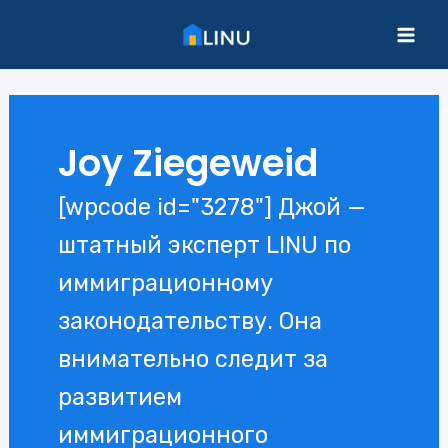
Перейти
к
Mai
содержимому
Me
Joy Ziegeweid
[wpcode id="3278"] Джой —
штатный эксперт LINU по
иммиграционному
законодательству. Она
внимательно следит за
развитием
иммиграционного