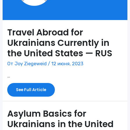
Travel Abroad for
Ukrainians Currently in
the United States — RUS
От
Joy Ziegeweid
/
12 июня, 2023
…
Travel
See Full Article
Abroad
For
Ukrainians
Currently
In
The
Asylum Basics for
United
States
—
Ukrainians in the United
RUS